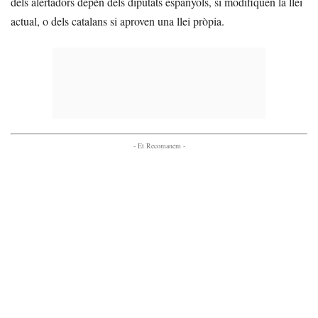
dels alertadors depèn dels diputats espanyols, si modifiquen la llei
actual, o dels catalans si aproven una llei pròpia.
- Et Recomanem -