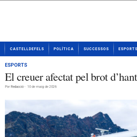
N
CASTELLDEFELS
POLÍTICA
SUCCESSOS
ESPORT
o
t
í
ESPORTS
c
El creuer afectat pel brot d’hant
i
e
Por
Redacció
-
10 de maig de 2026
s
d
e
C
a
s
t
e