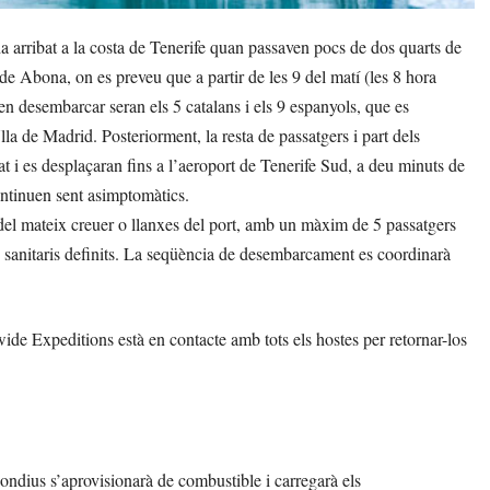
 arribat a la costa de Tenerife quan passaven pocs de dos quarts de
de Abona, on es preveu que a partir de les 9 del matí (les 8 hora
en desembarcar seran els 5 catalans i els 9 espanyols, que es
la de Madrid. Posteriorment, la resta de passatgers i part dels
at i es desplaçaran fins a l’aeroport de Tenerife Sud, a deu minuts de
continuen sent asimptomàtics.
el mateix creuer o llanxes del port, amb un màxim de 5 passatgers
 sanitaris definits. La seqüència de desembarcament es coordinarà
de Expeditions està en contacte amb tots els hostes per retornar-los
Hondius s’aprovisionarà de combustible i carregarà els