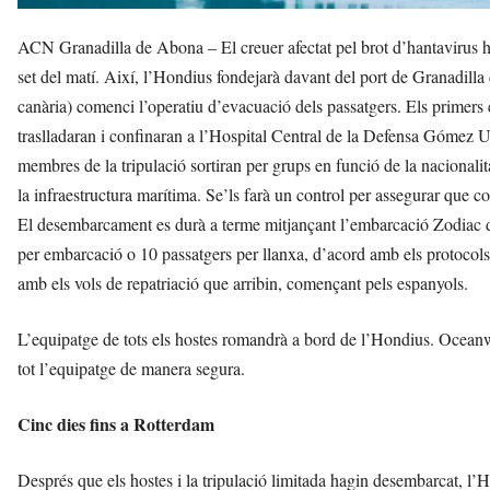
ACN Granadilla de Abona – El creuer afectat pel brot d’hantavirus ha
set del matí. Així, l’Hondius fondejarà davant del port de Granadilla 
canària) comenci l’operatiu d’evacuació dels passatgers. Els primers 
traslladaran i confinaran a l’Hospital Central de la Defensa Gómez Ul
membres de la tripulació sortiran per grups en funció de la nacionalit
la infraestructura marítima. Se’ls farà un control per assegurar que 
El desembarcament es durà a terme mitjançant l’embarcació Zodiac d
per embarcació o 10 passatgers per llanxa, d’acord amb els protocols
amb els vols de repatriació que arribin, començant pels espanyols.
L’equipatge de tots els hostes romandrà a bord de l’Hondius. Oceanwi
tot l’equipatge de manera segura.
Cinc dies fins a Rotterdam
Després que els hostes i la tripulació limitada hagin desembarcat, l’