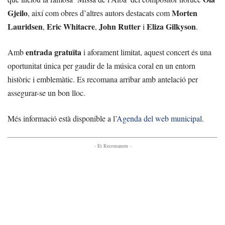
Gjeilo
Morten
, així com obres d’altres autors destacats com
Lauridsen
Eric Whitacre
John Rutter
Eliza Gilkyson
,
,
i
.
entrada gratuïta
Amb
i aforament limitat, aquest concert és una
oportunitat única per gaudir de la música coral en un entorn
històric i emblemàtic. Es recomana arribar amb antelació per
assegurar-se un bon lloc.
Més informació està disponible a l’
Agenda del web municipal
.
- Et Recomanem -