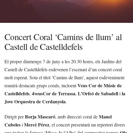
Concert Coral ‘Camins de llum’ al
Castell de Castelldefels
El proper diumenge 7 de juny a les 20.30 hores, els Jardins del
Castell de Castelldefels esdevenen l’escenari d’un concert coral
molt esperat. Sota el títol ‘Camins de llum’, aquest esdeveniment
Veus Cor de Músic de
reunirà destacats grups corals, incloent
Castelldefels
4veusCor de Terrassa
L’Orfeó de Sabadell
la
,
,
i
Jove Orquestra de Cerdanyola
.
Borja Mascaró
Manel
Dirigit per
, amb direcció coral de
Cubeles
Mercè Pérez
i
, el concert presentarà un repertori divers
Ola
que inclou la famosa ‘Missa de l’Alba’ del compositor noruec