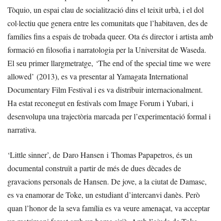
Tòquio, un espai clau de socialització dins el teixit urbà, i el dol
col·lectiu que genera entre les comunitats que l’habitaven, des de
famílies fins a espais de trobada queer. Ota és director i artista amb
formació en filosofia i narratologia per la Universitat de Waseda.
El seu primer llargmetratge, ‘The end of the special time we were
allowed’ (2013), es va presentar al Yamagata International
Documentary Film Festival i es va distribuir internacionalment.
Ha estat reconegut en festivals com Image Forum i Yubari, i
desenvolupa una trajectòria marcada per l’experimentació formal i
narrativa.
‘Little sinner’, de Daro Hansen i Thomas Papapetros, és un
documental construït a partir de més de dues dècades de
gravacions personals de Hansen. De jove, a la ciutat de Damasc,
es va enamorar de Toke, un estudiant d’intercanvi danès. Però
quan l’honor de la seva família es va veure amenaçat, va acceptar