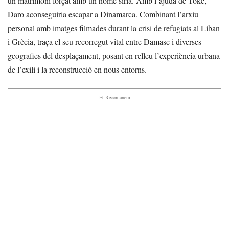
un matrimoni forçat amb un home sirià. Amb l’ajuda de Toke,
Daro aconseguiria escapar a Dinamarca. Combinant l’arxiu
personal amb imatges filmades durant la crisi de refugiats al Líban
i Grècia, traça el seu recorregut vital entre Damasc i diverses
geografies del desplaçament, posant en relleu l’experiència urbana
de l’exili i la reconstrucció en nous entorns.
- Et Recomanem -