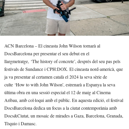
ACN Barcelona – El cineasta John Wilson tornarà al
DocsBarcelona per presentar el seu debut en el
llargmetratge, ‘The history of concrete’, després del seu pas pels
festivals de Sundance i CPH:DOX. El cineasta nord-americà, que
ja va presentar al certamen català el 2024 la seva sèrie de
culte ‘How to with John Wilson’, estrenarà a Espanya la seva
última obra en una sessió especial el 12 de maig al Cinema
Aribau, amb col·loqui amb el públic. En aquesta edició, el festival
DocsBarcelona dedica un focus a la ciutat contemporània amb
Docs&Ciutat, un mosaic de mirades a Gaza, Barcelona, Granada,
Tòquio i Damasc.