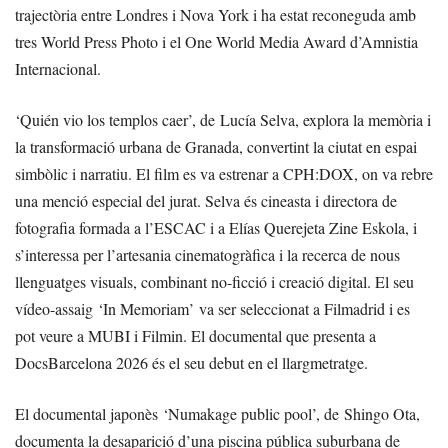
trajectòria entre Londres i Nova York i ha estat reconeguda amb
tres World Press Photo i el One World Media Award d’Amnistia
Internacional.
‘Quién vio los templos caer’, de Lucía Selva, explora la memòria i
la transformació urbana de Granada, convertint la ciutat en espai
simbòlic i narratiu. El film es va estrenar a CPH:DOX, on va rebre
una menció especial del jurat. Selva és cineasta i directora de
fotografia formada a l’ESCAC i a Elías Querejeta Zine Eskola, i
s’interessa per l’artesania cinematogràfica i la recerca de nous
llenguatges visuals, combinant no-ficció i creació digital. El seu
vídeo-assaig ‘In Memoriam’ va ser seleccionat a Filmadrid i es
pot veure a MUBI i Filmin. El documental que presenta a
DocsBarcelona 2026 és el seu debut en el llargmetratge.
El documental japonès ‘Numakage public pool’, de Shingo Ota,
documenta la desaparició d’una piscina pública suburbana de