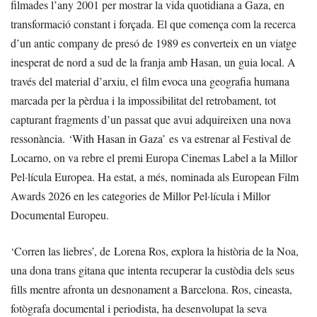
filmades l’any 2001 per mostrar la vida quotidiana a Gaza, en
transformació constant i forçada. El que comença com la recerca
d’un antic company de presó de 1989 es converteix en un viatge
inesperat de nord a sud de la franja amb Hasan, un guia local. A
través del material d’arxiu, el film evoca una geografia humana
marcada per la pèrdua i la impossibilitat del retrobament, tot
capturant fragments d’un passat que avui adquireixen una nova
ressonància. ‘With Hasan in Gaza’ es va estrenar al Festival de
Locarno, on va rebre el premi Europa Cinemas Label a la Millor
Pel·lícula Europea. Ha estat, a més, nominada als European Film
Awards 2026 en les categories de Millor Pel·lícula i Millor
Documental Europeu.
‘Corren las liebres’, de Lorena Ros, explora la història de la Noa,
una dona trans gitana que intenta recuperar la custòdia dels seus
fills mentre afronta un desnonament a Barcelona. Ros, cineasta,
fotògrafa documental i periodista, ha desenvolupat la seva