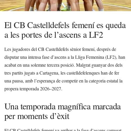
El CB Castelldefels femení es queda
a les portes de l’ascens a LF2
Les jugadores del CB Castelldefels sènior femení, després de
disputar una intensa fase d’ascens a la Lliga Femenina (LF2), han
acabat en una solemne tercera posició. Malgrat guanyar dos dels
tres partits jugats a Cartagena, les castelldefelenques han de fer
una pausa, amb l’esperança de competir en la categoria estatal la
propera temporada 2026–2027.
Una temporada magnífica marcada
per moments d’èxit
El CB Castelldefels femení va arribar a la fase d’ascens carregat