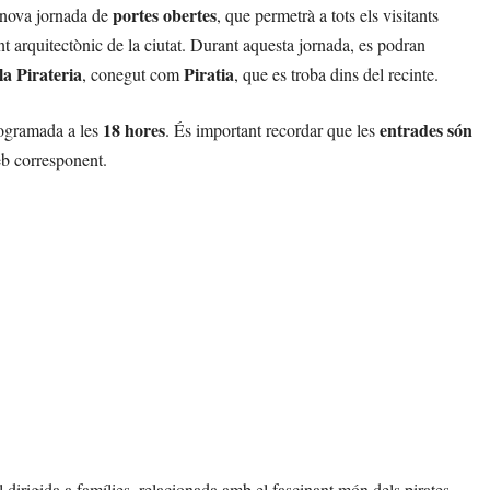
portes obertes
a nova jornada de
, que permetrà a tots els visitants
 arquitectònic de la ciutat. Durant aquesta jornada, es podran
la Pirateria
Piratia
, conegut com
, que es troba dins del recinte.
18 hores
entrades són
rogramada a les
. És important recordar que les
eb corresponent.
 dirigida a famílies, relacionada amb el fascinant món dels pirates.