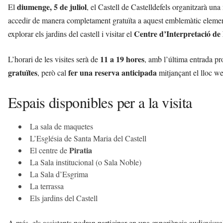
diumenge, 5 de juliol
El
, el Castell de Castelldefels organitzarà un
accedir de manera completament gratuïta a aquest emblemàtic element
Centre d’Interpretació de 
explorar els jardins del castell i visitar el
11 a 19 hores
L’horari de les visites serà de
, amb l’última entrada p
gratuïtes
fer una reserva anticipada
, però cal
mitjançant el lloc w
Espais disponibles per a la visita
La sala de maquetes
L’Església de Santa Maria del Castell
Piratia
El centre de
La Sala institucional (o Sala Noble)
La Sala d’Esgrima
La terrassa
Els jardins del Castell
A més, els assistents podran participar en una experiència audiovisual