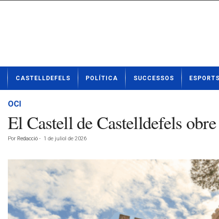
N
CASTELLDEFELS
POLÍTICA
SUCCESSOS
ESPORT
o
t
í
OCI
c
El Castell de Castelldefels obre
i
e
Por
Redacció
-
1 de juliol de 2026
s
d
e
C
a
s
t
e