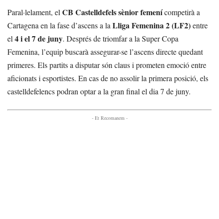
CB Castelldefels sènior femení
Paral·lelament, el
competirà a
Lliga Femenina 2 (LF2)
Cartagena en la fase d’ascens a la
entre
4 i el 7 de juny
el
. Després de triomfar a la Super Copa
Femenina, l’equip buscarà assegurar-se l’ascens directe quedant
primeres. Els partits a disputar són claus i prometen emoció entre
aficionats i esportistes. En cas de no assolir la primera posició, els
castelldefelencs podran optar a la gran final el dia 7 de juny.
- Et Recomanem -