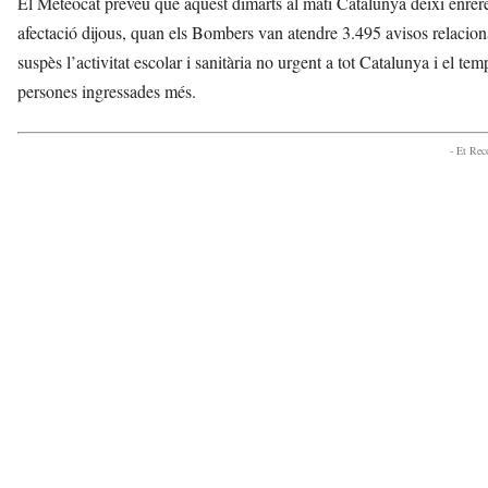
El Meteocat preveu que aquest dimarts al matí Catalunya deixi enrere 
afectació dijous, quan els Bombers van atendre 3.495 avisos relaciona
suspès l’activitat escolar i sanitària no urgent a tot Catalunya i el t
persones ingressades més.
- Et Re