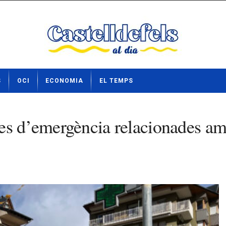
S
OCI
ECONOMIA
EL TEMPS
es d’emergència relacionades amb 