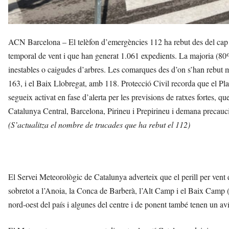
ACN Barcelona – El telèfon d’emergències 112 ha rebut des del cap 
temporal de vent i que han generat 1.061 expedients. La majoria (80%
inestables o caigudes d’arbres. Les comarques des d’on s’han rebut 
163, i el Baix Llobregat, amb 118. Protecció Civil recorda que el P
segueix activat en fase d’alerta per les previsions de ratxes fortes,
Catalunya Central, Barcelona, Pirineu i Prepirineu i demana precauc
(S’actualitza el nombre de trucades que ha rebut el 112)
El Servei Meteorològic de Catalunya adverteix que el perill per vent es
sobretot a l’Anoia, la Conca de Barberà, l’Alt Camp i el Baix Camp (per
nord-oest del país i algunes del centre i de ponent també tenen un av