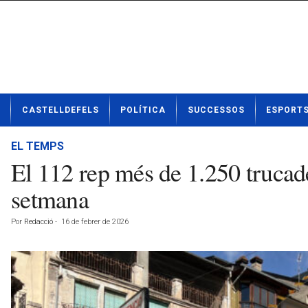
N
CASTELLDEFELS
POLÍTICA
SUCCESSOS
ESPORT
o
t
í
EL TEMPS
c
El 112 rep més de 1.250 trucad
i
e
setmana
s
d
Por
Redacció
-
16 de febrer de 2026
e
C
a
s
t
e