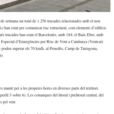
de setmana un total de 1.256 trucades relacionades amb el nou
) han estat per comunicar risc estructural, com elements d’edificis
més trucades han estat el Barcelonès, amb 184; el Baix Ebre, amb
la Especial d’Emergències per Risc de Vent a Catalunya (Ventcat)
 que poden superar els 70 km/h, al Penedès, Camp de Tarragona,
ió.
 manté per a les properes hores en diverses parts del territori,
ill 3 sobre 6). Les comarques del litoral i prelitoral central, del
ís pel vent