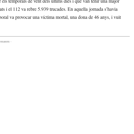
els temporals de vent dels últims dies i que van tenir una major
ts i el 112 va rebre 5.939 trucades. En aquella jornada s’havia
emporal va provocar una víctima mortal, una dona de 46 anys, i vuit
comanem -