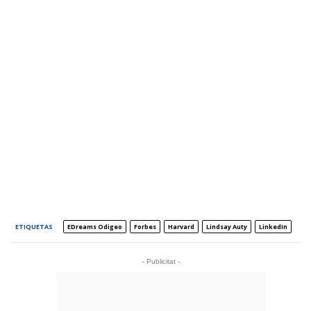
ETIQUETAS
EDreams Odigeo
Forbes
Harvard
Lindsay Auty
LinkedIn
- Publicitat -