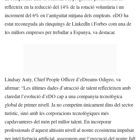
reflecteix en la reducció del 14% de la rotació voluntària i un
increment del 6% en l’antiguitat mitjana dels empleats. eDO ha
estat reconeguda als rànquings de LinkedIn i Forbes com una de
les millors empreses per treballar a Espanya, va destacar.
Lindsay Auty, Chief People Officer d’eDreams Odigeo, va
afirmar: “Les últimes dades d’atracció de talent reflecteixen amb
claredat l’evolució d’eDO cap a una companyia tecnològica
global de primer nivell. Ja no competim únicament dins del sector
turístic, sinó amb les corporacions tecnològiques més
capdavanteres del món pel millor talent. En incorporar
professionals d’aquest altíssim nivell al nostre ecosistema impulsat
per intel·ligència artificial, assegurem que l’execució del nostre full