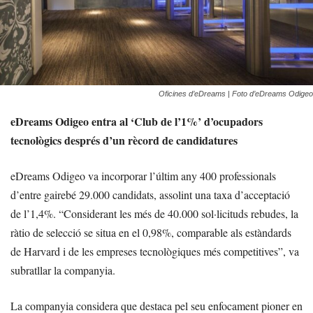
Oficines d’eDreams | Foto d’eDreams Odigeo
eDreams Odigeo entra al ‘Club de l’1%’ d’ocupadors
tecnològics després d’un rècord de candidatures
eDreams Odigeo va incorporar l’últim any 400 professionals
d’entre gairebé 29.000 candidats, assolint una taxa d’acceptació
de l’1,4%. “Considerant les més de 40.000 sol·licituds rebudes, la
ràtio de selecció se situa en el 0,98%, comparable als estàndards
de Harvard i de les empreses tecnològiques més competitives”, va
subratllar la companyia.
La companyia considera que destaca pel seu enfocament pioner en