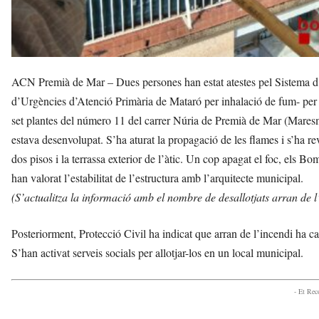
ACN Premià de Mar – Dues persones han estat atestes pel Sistema d
d’Urgències d’Atenció Primària de Mataró per inhalació de fum- per un
set plantes del número 11 del carrer Núria de Premià de Mar (Maresme
estava desenvolupat. S’ha aturat la propagació de les flames i s’ha re
dos pisos i la terrassa exterior de l’àtic. Un cop apagat el foc, els Bo
han valorat l’estabilitat de l’estructura amb l’arquitecte municipal.
(S’actualitza la informació amb el nombre de desallotjats arran de l
Posteriorment, Protecció Civil ha indicat que arran de l’incendi ha ca
S’han activat serveis socials per allotjar-los en un local municipal.
- Et Re