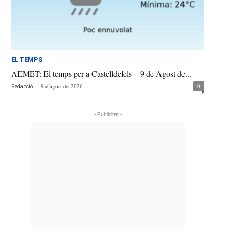
EL TEMPS
AEMET: El temps per a Castelldefels – 9 de Agost de...
-
9 d'agost de 2026
0
Redacció
- Publicitat -