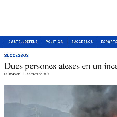
N
CASTELLDEFELS
POLÍTICA
SUCCESSOS
ESPORT
o
t
í
SUCCESSOS
c
Dues persones ateses en un ince
i
e
Por
Redacció
-
11 de febrer de 2026
s
d
e
C
a
s
t
e