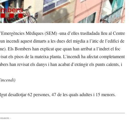
’Emergències Mèdiques (SEM) -una d’elles traslladada lleu al Centre
 incendi aquest dimarts a les dues del migdia a l’àtic de l’edifici de
). Els Bombers han explicat que quan han arribat a l’indret el foc
visat els pisos de la mateixa planta. L’incendi ha afectat completament
mbers han revisat els danys i han acabat d’extingir els punts calents, i
’incendi)
lgut desallotjar 62 persones, 47 de les quals adultes i 15 menors.
comanem -