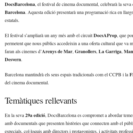
DocsBarcelona
, el festival de cinema documental, celebrarà la seva
Barcelona
. Aquesta edició presentarà una programació rica en llargm
estatals.
DocsAProp
El festival s’ampliarà un any més amb el circuit
, que po
permetent que nous públics accedeixin a una oferta cultural que va m
Arenys de Mar
Granollers
La Garriga
Man
faran als cinemes d’
,
,
,
Desvern
.
F
Barcelona mantindrà els seus espais tradicionals com el CCPB i la
del cinema documental.
Temàtiques rellevants
29a edició
En la seva
, DocsBarcelona es compromet a abordar temes co
amb documentals que presenten històries que connecten amb el públic
especials, col·loquis amb directors i protagonistes, i activitats profes