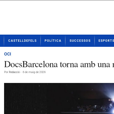
N
CASTELLDEFELS
POLÍTICA
SUCCESSOS
ESPORT
o
t
í
OCI
c
DocsBarcelona torna amb una n
i
e
Por
Redacció
-
6 de maig de 2026
s
d
e
C
a
s
t
e