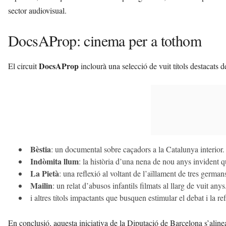
sector audiovisual.
DocsAProp: cinema per a tothom
DocsAProp
El circuit
inclourà una selecció de vuit títols destacats del
Bèstia
: un documental sobre caçadors a la Catalunya interior.
Indòmita llum
: la història d’una nena de nou anys invident q
La Pietà
: una reflexió al voltant de l’aïllament de tres german
Mailin
: un relat d’abusos infantils filmats al llarg de vuit anys
i altres títols impactants que busquen estimular el debat i la re
En conclusió, aquesta iniciativa de la Diputació de Barcelona s’alin