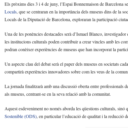
Els pròxims dies 3 i 4 de juny, l’Espai Bonnemaison de Barcelona se
Locals
, que se centraran en la importància dels museus dins de la so
Locals de la Diputació de Barcelona, exploraran la participació ciuta
Una de les ponències destacades serà d’Ismael Blanco, investigador d
les institucions culturals poden contribuir a crear vincles amb les comu
podran conèixer experiències de museus que han incorporat la partici
Un aspecte clau del debat serà el paper dels museus en societats c
compartirà experiències innovadores sobre com les veus de la comunit
La jornada finalitzarà amb una discussió oberta entre professionals del
als museus, centrant-se en la seva relació amb la comunitat.
Aquest esdeveniment no només aborda les qüestions culturals, sinó q
Sostenible (ODS)
, en particular l’educació de qualitat i la reducció d