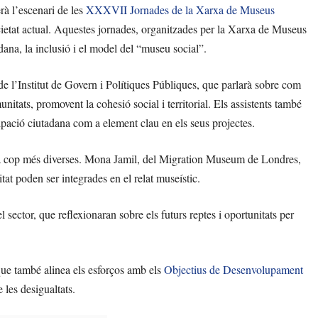
rà l’escenari de les
XXXVII Jornades de la Xarxa de Museus
cietat actual. Aquestes jornades, organitzades per la Xarxa de Museus
dana, la inclusió i el model del “museu social”.
e l’Institut de Govern i Polítiques Públiques, que parlarà sobre com
nitats, promovent la cohesió social i territorial. Els assistents també
pació ciutadana com a element clau en els seus projectes.
ada cop més diverses. Mona Jamil, del Migration Museum de Londres,
at poden ser integrades en el relat museístic.
 sector, que reflexionaran sobre els futurs reptes i oportunitats per
ue també alinea els esforços amb els
Objectius de Desenvolupament
e les desigualtats.