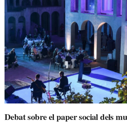
l
l
d
e
f
e
l
s
a
v
u
i
Debat sobre el paper social dels m