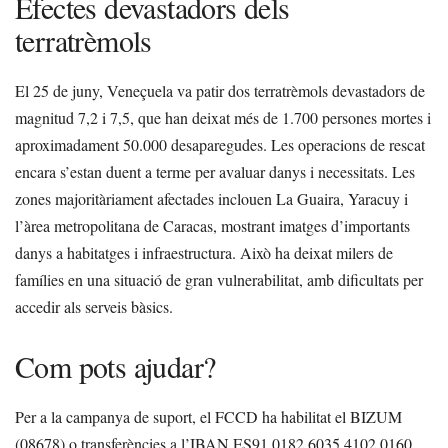
Efectes devastadors dels
terratrèmols
El 25 de juny, Veneçuela va patir dos terratrèmols devastadors de
magnitud 7,2 i 7,5, que han deixat més de 1.700 persones mortes i
aproximadament 50.000 desaparegudes. Les operacions de rescat
encara s’estan duent a terme per avaluar danys i necessitats. Les
zones majoritàriament afectades inclouen La Guaira, Yaracuy i
l’àrea metropolitana de Caracas, mostrant imatges d’importants
danys a habitatges i infraestructura. Això ha deixat milers de
famílies en una situació de gran vulnerabilitat, amb dificultats per
accedir als serveis bàsics.
Com pots ajudar?
Per a la campanya de suport, el FCCD ha habilitat el BIZUM
(08678) o transferències a l’IBAN ES91 0182 6035 4102 0160