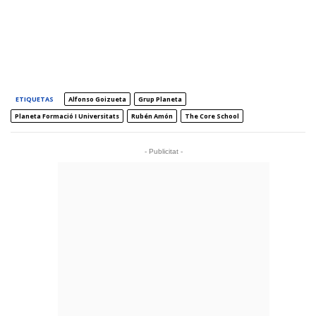
ETIQUETAS
Alfonso Goizueta
Grup Planeta
Planeta Formació I Universitats
Rubén Amón
The Core School
- Publicitat -