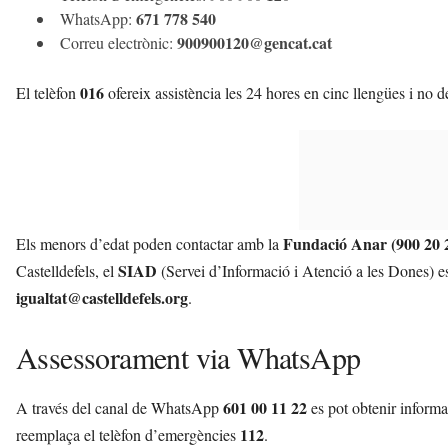
671 778 540
WhatsApp:
900900120@gencat.cat
Correu electrònic:
016
El telèfon
ofereix assistència les 24 hores en cinc llengües i no de
Fundació Anar (900 20 
Els menors d’edat poden contactar amb la
SIAD
Castelldefels, el
(Servei d’Informació i Atenció a les Dones) es
igualtat@castelldefels.org
.
Assessorament via WhatsApp
601 00 11 22
A través del canal de WhatsApp
es pot obtenir informa
112
reemplaça el telèfon d’emergències
.