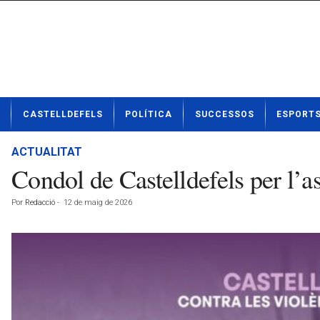
N
CASTELLDEFELS
POLÍTICA
SUCCESSOS
ESPORT
o
t
í
ACTUALITAT
c
Condol de Castelldefels per l’a
i
e
Por
Redacció
-
12 de maig de 2026
s
d
e
C
a
s
t
e