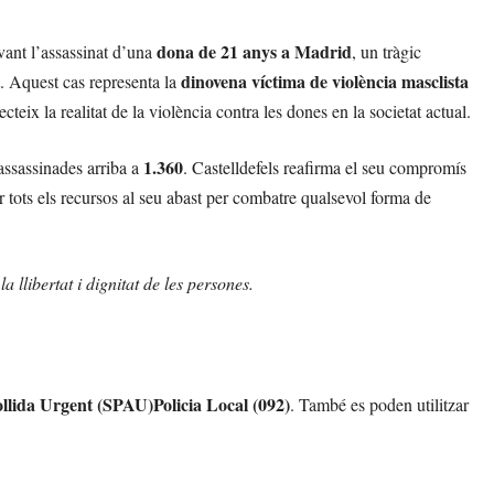
dona de 21 anys a Madrid
ant l’assassinat d’una
, un tràgic
dinovena víctima de violència masclista
at. Aquest cas representa la
eix la realitat de la violència contra les dones en la societat actual.
1.360
 assassinades arriba a
. Castelldefels reafirma el seu compromís
r tots els recursos al seu abast per combatre qualsevol forma de
 llibertat i dignitat de les persones.
llida Urgent (SPAU)Policia Local (092)
. També es poden utilitzar