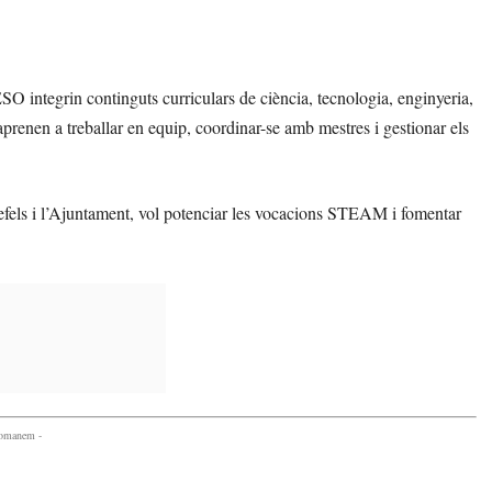
 integrin continguts curriculars de ciència, tecnologia, enginyeria,
s aprenen a treballar en equip, coordinar-se amb mestres i gestionar els
efels i l’Ajuntament, vol potenciar les vocacions STEAM i fomentar
comanem -