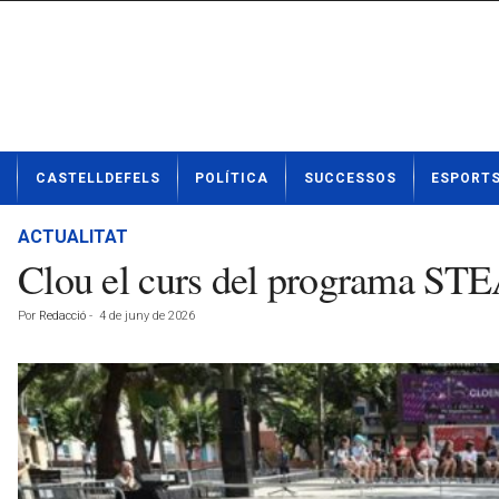
N
CASTELLDEFELS
POLÍTICA
SUCCESSOS
ESPORT
o
t
í
ACTUALITAT
c
Clou el curs del programa ST
i
e
Por
Redacció
-
4 de juny de 2026
s
d
e
C
a
s
t
e