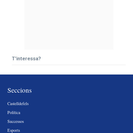
T’interessa?
Seccions
Castelldefels
Política
Successos
Esports