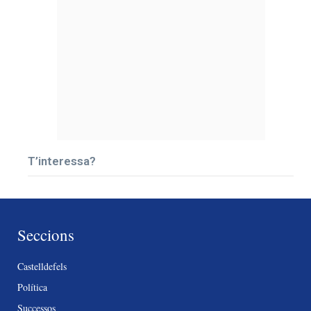
T’interessa?
Seccions
Castelldefels
Política
Successos