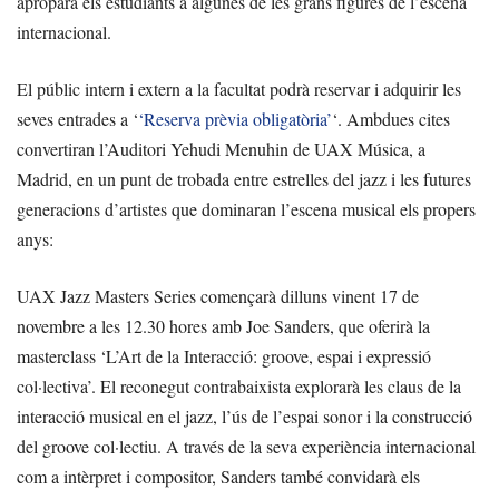
aproparà els estudiants a algunes de les grans figures de l’escena
internacional.
El públic intern i extern a la facultat podrà reservar i adquirir les
seves entrades a ‘
‘Reserva prèvia obligatòria’
‘. Ambdues cites
convertiran l’Auditori Yehudi Menuhin de UAX Música, a
Madrid, en un punt de trobada entre estrelles del jazz i les futures
generacions d’artistes que dominaran l’escena musical els propers
anys:
UAX Jazz Masters Series començarà dilluns vinent 17 de
novembre a les 12.30 hores amb Joe Sanders, que oferirà la
masterclass ‘L’Art de la Interacció: groove, espai i expressió
col·lectiva’. El reconegut contrabaixista explorarà les claus de la
interacció musical en el jazz, l’ús de l’espai sonor i la construcció
del groove col·lectiu. A través de la seva experiència internacional
com a intèrpret i compositor, Sanders també convidarà els