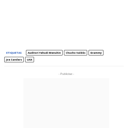
ETIQUETAS
Auditori Yehudi Menuhin
Chucho Valdés
Grammy
Joe Sanders
UAX
- Publicitat -