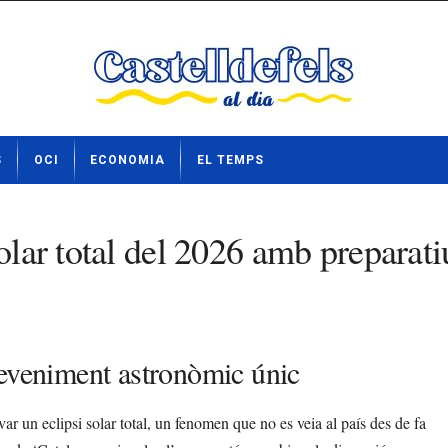
S
OCI
ECONOMIA
EL TEMPS
olar total del 2026 amb preparati
deveniment astronòmic únic
ar un eclipsi solar total, un fenomen que no es veia al país des de fa