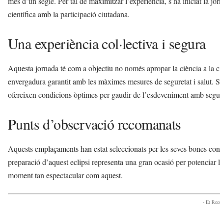
més d’un segle. Per tal de maximitzar l’experiència, s’ha iniciat la j
l
científica amb la participació ciutadana.
l
d
e
Una experiència col·lectiva i segura
f
e
Aquesta jornada té com a objectiu no només apropar la ciència a la 
l
s
envergadura garantit amb les màximes mesures de seguretat i salut. S’h
a
ofereixen condicions òptimes per gaudir de l’esdeveniment amb segur
v
u
Punts d’observació recomanats
i
Aquests emplaçaments han estat seleccionats per les seves bones condic
preparació d’aquest eclipsi representa una gran ocasió per potenciar l
moment tan espectacular com aquest.
- Et Re