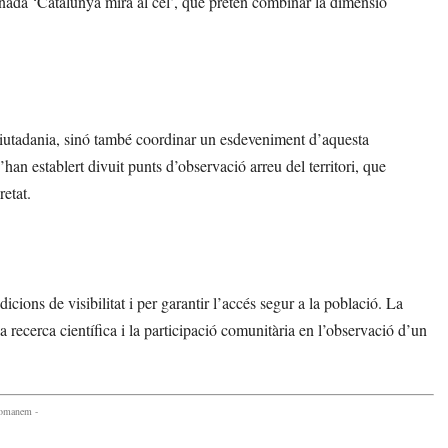
ornada ‘Catalunya mira al cel’, que pretén combinar la dimensió
ciutadania, sinó també coordinar un esdeveniment d’aquesta
an establert divuit punts d’observació arreu del territori, que
etat.
ions de visibilitat i per garantir l’accés segur a la població. La
a recerca científica i la participació comunitària en l’observació d’un
comanem -