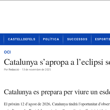
N
CASTELLDEFELS
POLÍTICA
SUCCESSOS
ESPORT
o
t
í
OCI
c
Catalunya s’apropa a l’eclipsi s
i
e
Por
Redacció
-
13 de novembre de 2025
s
d
e
C
Catalunya es prepara per viure un es
a
s
t
El pròxim 12 d’agost de 2026, Catalunya tindrà l’oportunitat d’observ
e