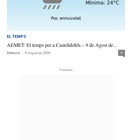
EL TEMPS
AEMET: El temps per a Castelldefels – 9 de Agost de...
-
9 d'agost de 2026
0
Redacció
- Publicitat -