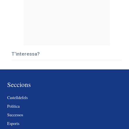
T’interessa?
Seccions
Castelldefels
Política
Successos
Esports