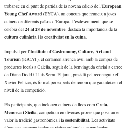
European
trobar-se en el punt de partida de la novena edició de l’
Young Chef Award
(EYCA), un concurs que reuneix a joves
cuiners de diferents països d’Europa. L’esdeveniment, que se
24 al 28 de novembre
celebra del
, destaca la importància de la
cultura culinària
creativitat en la cuina
i la
.
Institute of Gastronomy, Culture, Art and
Impulsat per l’
Tourism
(IGCAT), el certamen arrenca avui amb la compra de
productes locals a Calella, seguit de la benvinguda oficial a càrrec
de Diane Dodd i Lluís Serra. El jurat, presidit pel reconegut xef
Xavier Pellicer, és format per experts de renom que garanteixen el
nivell de la competició.
Creta,
Els participants, que inclouen cuiners de llocs com
Menorca i Sicília
, competiran en diverses proves que posaran en
sostenibilitat
valor la tradició gastronòmica i la
. Les activitats
d’aquesta setmana inclouen visites culturals i experiències