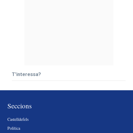
T’interessa?
Seccions
Castelldefels
Política