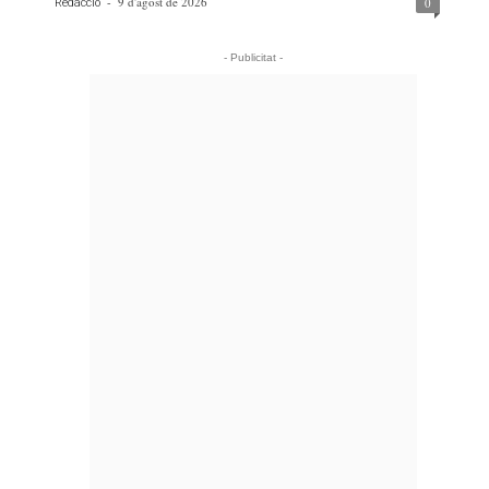
-
9 d'agost de 2026
0
Redacció
- Publicitat -