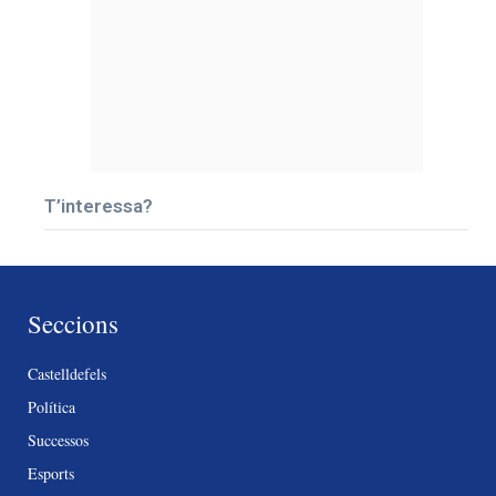
T’interessa?
Seccions
Castelldefels
Política
Successos
Esports