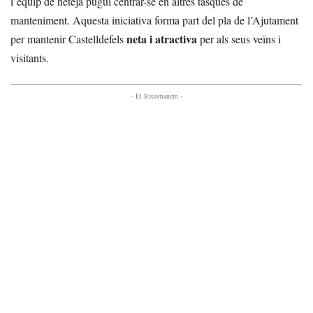
l’equip de neteja pugui centrar-se en altres tasques de
manteniment. Aquesta iniciativa forma part del pla de l’Ajutament
neta i atractiva
per mantenir Castelldefels
per als seus veïns i
visitants.
- Et Recomanem -