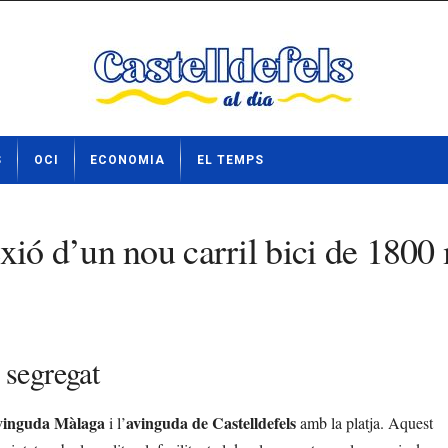
S
OCI
ECONOMIA
EL TEMPS
xió d’un nou carril bici de 1800
 segregat
avinguda Màlaga
avinguda de Castelldefels
i l’
amb la platja. Aquest