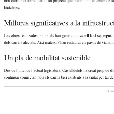
nou carril bici forma part d’un projecte que pretén unir el centre de la
l
bicicletes.
l
d
e
Millores significatives a la infraestru
f
e
carril bici segregat
Les obres realitzades no només han generat un
,
l
s
dels carrers afectats. Així mateix, s’han restaurat els pasos de vianants
a
v
Un pla de mobilitat sostenible
u
i
do
Des de l’inici de l’actual legislatura, Castelldefels ha creat prop de
continuar connectant tots els carrils bici existents a la ciutat per tal
- Et Re