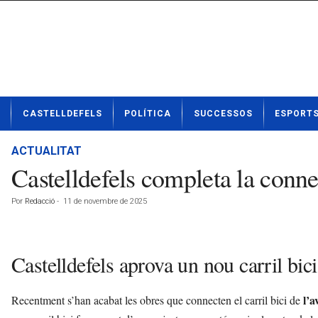
N
CASTELLDEFELS
POLÍTICA
SUCCESSOS
ESPORT
o
t
í
ACTUALITAT
c
Castelldefels completa la conne
i
e
Por
Redacció
-
11 de novembre de 2025
s
d
e
C
Castelldefels aprova un nou carril bici
a
s
t
l’
Recentment s’han acabat les obres que connecten el carril bici de
e