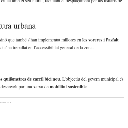
 ciutat amb el seu litoral, facilitant el desplaçament per als usuaris de
ctura urbana
les voreres i l’asfalt
 sinó que també s’han implementat millores en
 i s’ha treballat en l’accessibilitat general de la zona.
s quilòmetres de carril bici nou
. L’objectiu del govern municipal és
mobilitat sostenible
 de desenvolupar una xarxa de
.
comanem -