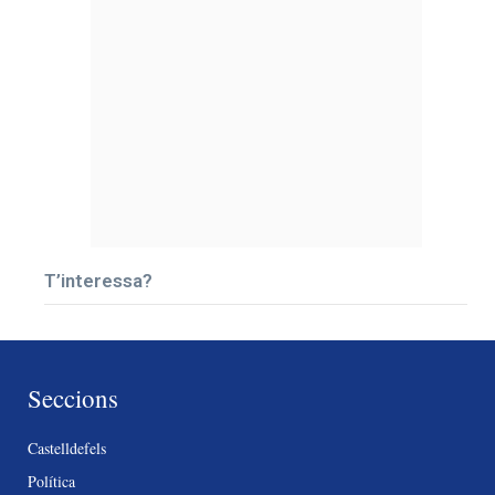
T’interessa?
Seccions
Castelldefels
Política