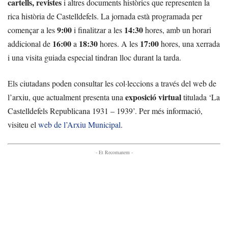
cartells, revistes
i altres documents històrics que representen la
rica història de Castelldefels. La jornada està programada per
9:00
14:30
començar a les
i finalitzar a les
hores, amb un horari
16:00
18:30
17:00
addicional de
a
hores. A les
hores, una xerrada
i una visita guiada especial tindran lloc durant la tarda.
Els ciutadans poden consultar les col·leccions a través del web de
exposició virtual
l’arxiu, que actualment presenta una
titulada ‘La
Castelldefels Republicana 1931 – 1939’. Per més informació,
visiteu el
web de l’Arxiu Municipal
.
- Et Recomanem -