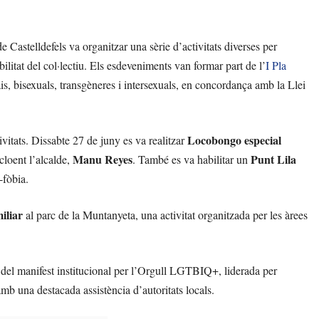
Castelldefels va organitzar una sèrie d’activitats diverses per
ibilitat del col·lectiu. Els esdeveniments van formar part de l’
I Pla
ais, bisexuals, transgèneres i intersexuals, en concordança amb la Llei
Locobongo especial
ivitats. Dissabte 27 de juny es va realitzar
Manu Reyes
Punt Lila
cloent l’alcalde,
. També es va habilitar un
-fòbia.
iliar
al parc de la Muntanyeta, una activitat organitzada per les àrees
a del manifest institucional per l’Orgull LGTBIQ+, liderada per
b una destacada assistència d’autoritats locals.