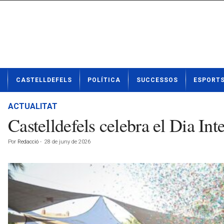
N
CASTELLDEFELS
POLÍTICA
SUCCESSOS
ESPORT
o
t
í
ACTUALITAT
c
Castelldefels celebra el Dia I
i
e
Por
Redacció
-
28 de juny de 2026
s
d
e
C
a
s
t
e