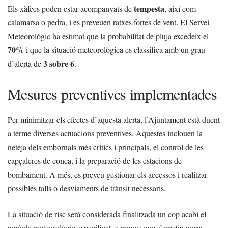
tempesta
Els xàfecs poden estar acompanyats de
, així com
calamarsa o pedra, i es preveuen ratxes fortes de vent. El Servei
Meteorològic ha estimat que la probabilitat de pluja excedeix el
70%
i que la situació meteorològica es classifica amb un grau
3 sobre 6
d’alerta de
.
Mesures preventives implementades
Per minimitzar els efectes d’aquesta alerta, l’Ajuntament està duent
a terme diverses actuacions preventives. Aquestes inclouen la
neteja dels embornals més crítics i principals, el control de les
capçaleres de conca, i la preparació de les estacions de
bombament. A més, es preveu gestionar els accessos i realitzar
possibles talls o desviaments de trànsit necessaris.
La situació de risc serà considerada finalitzada un cop acabi el
període meteorològic especificat, a menys que s’emetin noves