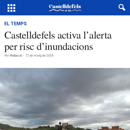
EL TEMPS
Castelldefels activa l’alerta
per risc d’inundacions
Por
Redacció
-
12 de maig de 2026