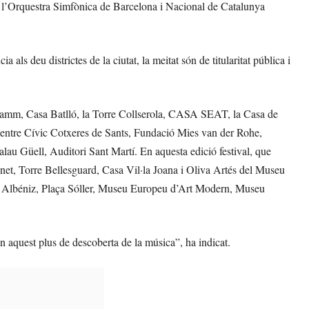
i l’Orquestra Simfònica de Barcelona i Nacional de Catalunya
ls deu districtes de la ciutat, la meitat són de titularitat pública i
a Damm, Casa Batlló, la Torre Collserola, CASA SEAT, la Casa de
 Centre Cívic Cotxeres de Sants, Fundació Mies van der Rohe,
u Güell, Auditori Sant Martí. En aquesta edició festival, que
et, Torre Bellesguard, Casa Vil·la Joana i Oliva Artés del Museu
et Albéniz, Plaça Sóller, Museu Europeu d’Art Modern, Museu
n aquest plus de descoberta de la música”, ha indicat.