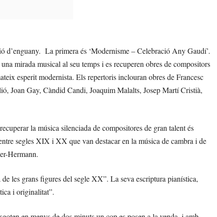
ació d’enguany. La primera és ‘Modernisme – Celebració Any Gaudí’.
 una mirada musical al seu temps i es recuperen obres de compositors
ateix esperit modernista. Els repertoris inclouran obres de Francesc
ió, Joan Gay, Càndid Candi, Joaquim Malalts, Josep Martí Cristià,
recuperar la música silenciada de compositores de gran talent és
’entre segles XIX i XX que van destacar en la música de cambra i de
ler-Hermann.
de les grans figures del segle XX”. La seva escriptura pianística,
ca i originalitat”.
esgoten en menys de dos minuts un cop es posen a la venda, i amb