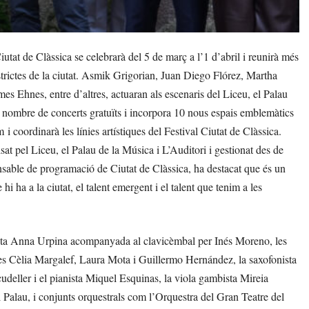
tat de Clàssica se celebrarà del 5 de març a l’1 d’abril i reunirà més
istrictes de la ciutat. Asmik Grigorian, Juan Diego Flórez, Martha
es Ehnes, entre d’altres, actuaran als escenaris del Liceu, el Palau
el nombre de concerts gratuïts i incorpora 10 nous espais emblemàtics
 coordinarà les línies artístiques del Festival Ciutat de Clàssica.
at pel Liceu, el Palau de la Música i L’Auditori i gestionat des de
sable de programació de Ciutat de Clàssica, ha destacat que és un
hi ha a la ciutat, el talent emergent i el talent que tenim a les
nista Anna Urpina acompanyada al clavicèmbal per Inés Moreno, les
tes Cèlia Margalef, Laura Mota i Guillermo Hernández, la saxofonista
udeller i el pianista Miquel Esquinas, la viola gambista Mireia
l Palau, i conjunts orquestrals com l’Orquestra del Gran Teatre del