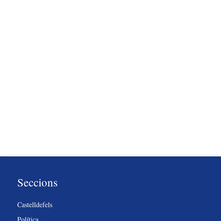
Seccions
Castelldefels
Política