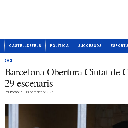
N
CASTELLDEFELS
POLÍTICA
SUCCESSOS
ESPORT
o
t
í
OCI
c
Barcelona Obertura Ciutat de Cl
i
e
29 escenaris
s
d
Por
Redacció
-
18 de febrer de 2026
e
C
a
s
t
e