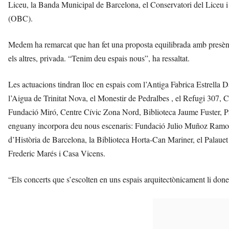
Liceu, la Banda Municipal de Barcelona, el Conservatori del Liceu 
(OBC).
Medem ha remarcat que han fet una proposta equilibrada amb presència a
els altres, privada. “Tenim deu espais nous”, ha ressaltat.
Les actuacions tindran lloc en espais com l’Antiga Fabrica Estrell
l’Aigua de Trinitat Nova, el Monestir de Pedralbes , el Refugi 307,
Fundació Miró, Centre Cívic Zona Nord, Biblioteca Jaume Fuster, Pala
enguany incorpora deu nous escenaris: Fundació Julio Muñoz Ramon
d’Història de Barcelona, la Biblioteca Horta-Can Mariner, el Palau
Frederic Marés i Casa Vicens.
“Els concerts que s’escolten en uns espais arquitectònicament li done