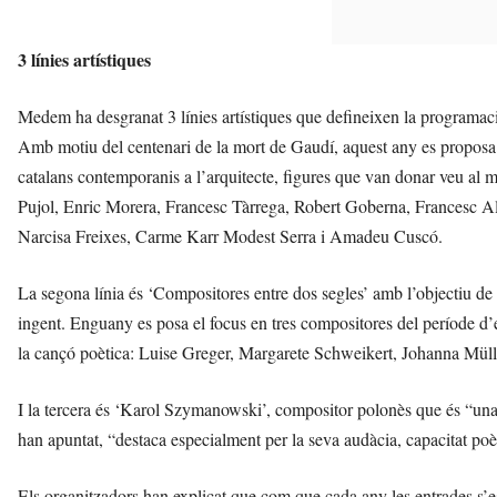
3 línies artístiques
Medem ha desgranat 3 línies artístiques que defineixen la program
Amb motiu del centenari de la mort de Gaudí, aquest any es proposa
catalans contemporanis a l’arquitecte, figures que van donar veu al m
Pujol, Enric Morera, Francesc Tàrrega, Robert Goberna, Francesc Al
Narcisa Freixes, Carme Karr Modest Serra i Amadeu Cuscó.
La segona línia és ‘Compositores entre dos segles’ amb l’objectiu de 
ingent. Enguany es posa el focus en tres compositores del període d
la cançó poètica: Luise Greger, Margarete Schweikert, Johanna Mül
I la tercera és ‘Karol Szymanowski’, compositor polonès que és “una 
han apuntat, “destaca especialment per la seva audàcia, capacitat poèti
Els organitzadors han explicat que com que cada any les entrades s’