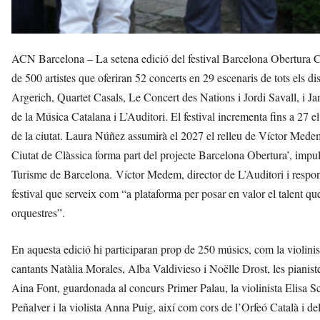
ACN Barcelona – La setena edició del festival Barcelona Obertura Ciu
de 500 artistes que oferiran 52 concerts en 29 escenaris de tots els d
Argerich, Quartet Casals, Le Concert des Nations i Jordi Savall, i Jam
de la Música Catalana i L’Auditori. El festival incrementa fins a 27 
de la ciutat. Laura Núñez assumirà el 2027 el relleu de Víctor Medem i
Ciutat de Clàssica forma part del projecte Barcelona Obertura’, impuls
Turisme de Barcelona. Víctor Medem, director de L’Auditori i respon
festival que serveix com “a plataforma per posar en valor el talent que 
orquestres”.
En aquesta edició hi participaran prop de 250 músics, com la violi
cantants Natàlia Morales, Alba Valdivieso i Noëlle Drost, les pianis
Aina Font, guardonada al concurs Primer Palau, la violinista Elisa Sc
Peñalver i la violista Anna Puig, així com cors de l’Orfeó Català i de