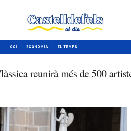
S
OCI
ECONOMIA
EL TEMPS
àssica reunirà més de 500 artist