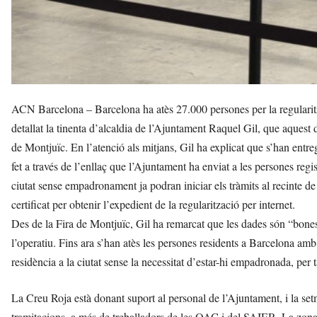
ACN Barcelona – Barcelona ha atès 27.000 persones per la regularitz
detallat la tinenta d’alcaldia de l’Ajuntament Raquel Gil, que aquest d
de Montjuïc. En l’atenció als mitjans, Gil ha explicat que s’han entr
fet a través de l’enllaç que l’Ajuntament ha enviat a les persones regis
ciutat sense empadronament ja podran iniciar els tràmits al recinte de
certificat per obtenir l’expedient de la regularització per internet.
Des de la Fira de Montjuïc, Gil ha remarcat que les dades són “bones”
l’operatiu. Fins ara s’han atès les persones residents a Barcelona amb 
residència a la ciutat sense la necessitat d’estar-hi empadronada, per t
La Creu Roja està donant suport al personal de l’Ajuntament, i la set
tramitacions, a més de treballadors de les OAC i del SAIER. La zona 