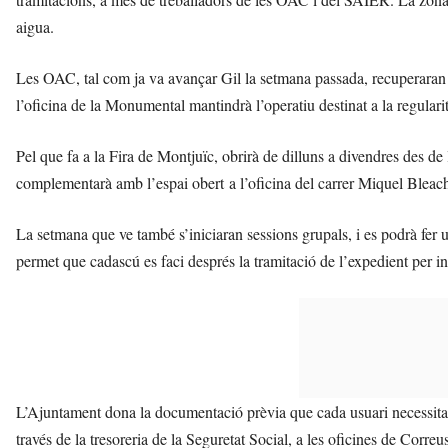
aigua.
Les OAC, tal com ja va avançar Gil la setmana passada, recuperaran e
l’oficina de la Monumental mantindrà l’operatiu destinat a la regularitza
Pel que fa a la Fira de Montjuïc, obrirà de dilluns a divendres des de l
complementarà amb l’espai obert a l’oficina del carrer Miquel Bleac
La setmana que ve també s’iniciaran sessions grupals, i es podrà fer una
permet que cadascú es faci després la tramitació de l’expedient per in
L’Ajuntament dona la documentació prèvia que cada usuari necessita p
través de la tresoreria de la Seguretat Social, a les oficines de Correus