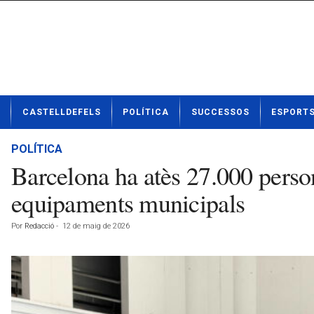
N
CASTELLDEFELS
POLÍTICA
SUCCESSOS
ESPORT
o
t
í
POLÍTICA
c
Barcelona ha atès 27.000 person
i
e
equipaments municipals
s
d
Por
Redacció
-
12 de maig de 2026
e
C
a
s
t
e