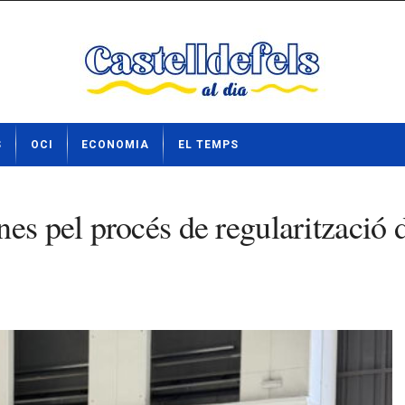
S
OCI
ECONOMIA
EL TEMPS
es pel procés de regularització d