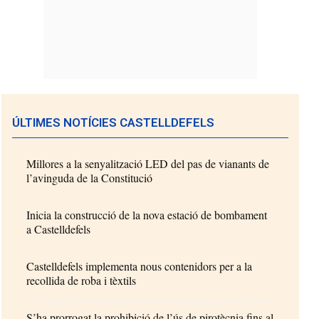
ÚLTIMES NOTÍCIES CASTELLDEFELS
Millores a la senyalització LED del pas de vianants de
l’avinguda de la Constitució
Inicia la construcció de la nova estació de bombament
a Castelldefels
Castelldefels implementa nous contenidors per a la
recollida de roba i tèxtils
S’ha prorrogat la prohibició de l’ús de pirotècnia fins al