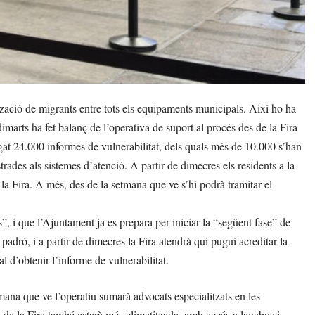
ació de migrants entre tots els equipaments municipals. Així ho ha
imarts ha fet balanç de l’operativa de suport al procés des de la Fira
egat 24.000 informes de vulnerabilitat, dels quals més de 10.000 s’han
trades als sistemes d’atenció. A partir de dimecres els residents a la
 la Fira. A més, des de la setmana que ve s’hi podrà tramitar el
, i que l’Ajuntament ja es prepara per iniciar la “següent fase” de
padró, i a partir de dimecres la Fira atendrà qui pugui acreditar la
al d’obtenir l’informe de vulnerabilitat.
mana que ve l’operatiu sumarà advocats especialitzats en les
de la Fira també estarà més climatitzada, amb accés a lavabos i