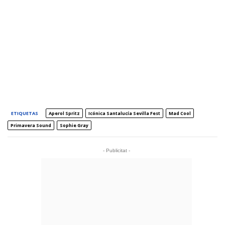
ETIQUETAS
Aperol Spritz
Icónica Santalucía Sevilla Fest
Mad Cool
Primavera Sound
Sophie Gray
- Publicitat -