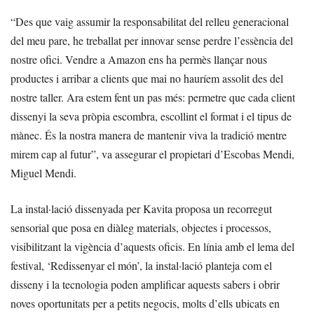
“Des que vaig assumir la responsabilitat del relleu generacional
del meu pare, he treballat per innovar sense perdre l’essència del
nostre ofici. Vendre a Amazon ens ha permès llançar nous
productes i arribar a clients que mai no hauríem assolit des del
nostre taller. Ara estem fent un pas més: permetre que cada client
dissenyi la seva pròpia escombra, escollint el format i el tipus de
mànec. És la nostra manera de mantenir viva la tradició mentre
mirem cap al futur”, va assegurar el propietari d’Escobas Mendi,
Miguel Mendi.
La instal·lació dissenyada per Kavita proposa un recorregut
sensorial que posa en diàleg materials, objectes i processos,
visibilitzant la vigència d’aquests oficis. En línia amb el lema del
festival, ‘Redissenyar el món’, la instal·lació planteja com el
disseny i la tecnologia poden amplificar aquests sabers i obrir
noves oportunitats per a petits negocis, molts d’ells ubicats en