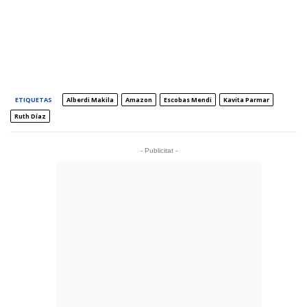
ETIQUETAS
Alberdi Makila
Amazon
Escobas Mendi
Kavita Parmar
Ruth Díaz
- Publicitat -