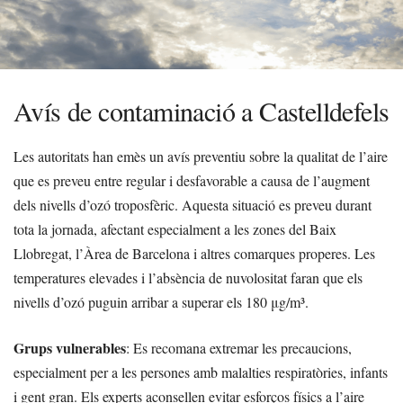
Avís de contaminació a Castelldefels
Les autoritats han emès un avís preventiu sobre la qualitat de l’aire
que es preveu entre regular i desfavorable a causa de l’augment
dels nivells d’ozó troposfèric. Aquesta situació es preveu durant
tota la jornada, afectant especialment a les zones del Baix
Llobregat, l’Àrea de Barcelona i altres comarques properes. Les
temperatures elevades i l’absència de nuvolositat faran que els
nivells d’ozó puguin arribar a superar els 180 μg/m³.
Grups vulnerables
: Es recomana extremar les precaucions,
especialment per a les persones amb malalties respiratòries, infants
i gent gran. Els experts aconsellen evitar esforços físics a l’aire