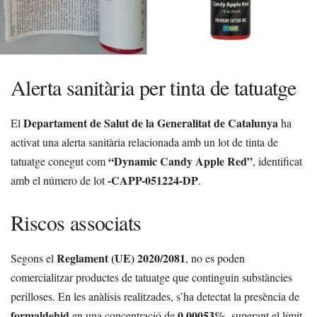
Alerta sanitària per tinta de tatuatge
Departament de Salut de la Generalitat de Catalunya
El
ha
activat una alerta sanitària relacionada amb un lot de tinta de
“Dynamic Candy Apple Red”
tatuatge conegut com
, identificat
-CAPP-051224-DP
amb el número de lot
.
Riscos associats
Reglament (UE) 2020/2081
Segons el
, no es poden
comercialitzar productes de tatuatge que continguin substàncies
perilloses. En les anàlisis realitzades, s’ha detectat la presència de
formaldehid
0.00053%
en una concentració de
, superant el límit