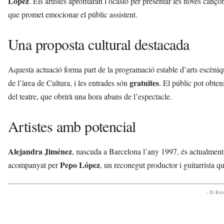
López
. Els artistes aprofitaran l’ocasió per presentar les noves canç
l
que promet emocionar el públic assistent.
l
d
e
Una proposta cultural destacada
f
e
Aquesta actuació forma part de la programació estable d’arts escèniqu
l
s
gratuïtes
de l’àrea de Cultura, i les entrades són
. El públic pot obten
a
del teatre, que obrirà una hora abans de l’espectacle.
v
u
Artistes amb potencial
i
Alejandra Jiménez
, nascuda a Barcelona l’any 1997, és actualment v
Pepo López
acompanyat per
, un reconegut productor i guitarrista qu
- Et Re