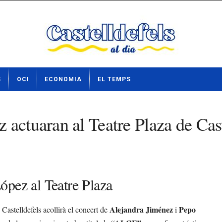
S
OCI
ECONOMIA
EL TEMPS
actuaran al Teatre Plaza de Cast
ópez al Teatre Plaza
Alejandra Jiménez
Pepo
e Castelldefels acollirà el concert de
i