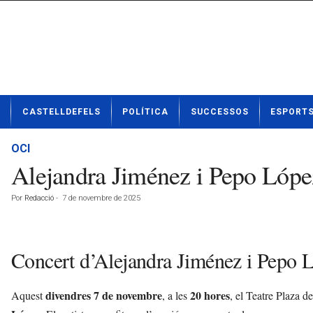
N
CASTELLDEFELS
POLÍTICA
SUCCESSOS
ESPORT
o
t
í
OCI
c
Alejandra Jiménez i Pepo López 
i
e
Por
Redacció
-
7 de novembre de 2025
s
d
e
C
Concert d’Alejandra Jiménez i Pepo L
a
s
t
divendres 7 de novembre
20 hores
Aquest
, a les
, el Teatre Plaza d
e