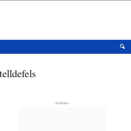
elldefels
- Publicitat -