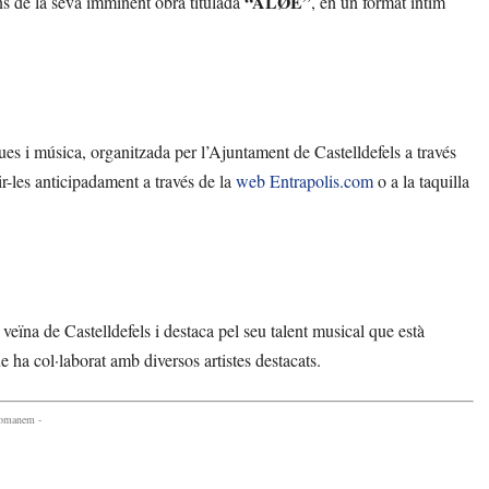
“ALØE”
ons de la seva imminent obra titulada
, en un format íntim
es i música, organitzada per l’Ajuntament de Castelldefels a través
ir-les anticipadament a través de la
web Entrapolis.com
o a la taquilla
eïna de Castelldefels i destaca pel seu talent musical que està
e ha col·laborat amb diversos artistes destacats.
comanem -