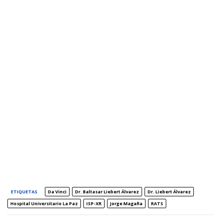
ETIQUETAS
Da Vinci
Dr. Baltasar Liebert Álvarez
Dr. Liebert Álvarez
Hospital Universitario La Paz
ISP-XR
Jorge Magaña
RATS