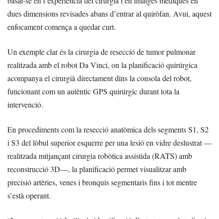
basar-se en l’experiència del cirurgià i en imatges mèdiques en
dues dimensions revisades abans d’entrar al quiròfan. Avui, aquest
enfocament comença a quedar curt.
Un exemple clar és la cirurgia de resecció de tumor pulmonar
realitzada amb el robot Da Vinci, on la planificació quirúrgica
acompanya el cirurgià directament dins la consola del robot,
funcionant com un autèntic GPS quirúrgic durant tota la
intervenció.
En procediments com la resecció anatòmica dels segments S1, S2
i S3 del lòbul superior esquerre per una lesió en vidre deslustrat —
realitzada mitjançant cirurgia robòtica assistida (RATS) amb
reconstrucció 3D—, la planificació permet visualitzar amb
precisió artèries, venes i bronquis segmentaris fins i tot mentre
s’està operant.