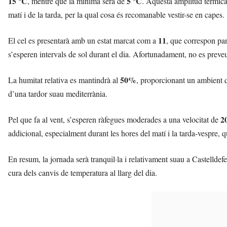
15 °C
5 °C
, mentre que la mínima serà de
. Aquesta amplitud tèrmica
l
matí i de la tarda, per la qual cosa és recomanable vestir-se en capes.
l
d
e
11
El cel es presentarà amb un estat marcat com a
, que correspon par
f
s’esperen intervals de sol durant el dia. Afortunadament, no es prev
e
l
50%
La humitat relativa es mantindrà al
, proporcionant un ambient q
s
a
d’una tardor suau mediterrània.
v
u
2
Pel que fa al vent, s’esperen ràfegues moderades a una velocitat de
i
addicional, especialment durant les hores del matí i la tarda-vespre, 
En resum, la jornada serà tranquil·la i relativament suau a Castelldefel
cura dels canvis de temperatura al llarg del dia.