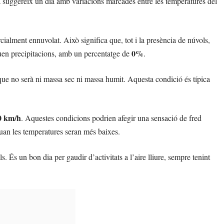
 suggereix un dia amb variacions marcades entre les temperatures del
cialment ennuvolat. Això significa que, tot i la presència de núvols,
0%
euen precipitacions, amb un percentatge de
.
ue no serà ni massa sec ni massa humit. Aquesta condició és típica
0 km/h
. Aquestes condicions podrien afegir una sensació de fred
quan les temperatures seran més baixes.
s. És un bon dia per gaudir d’activitats a l’aire lliure, sempre tenint