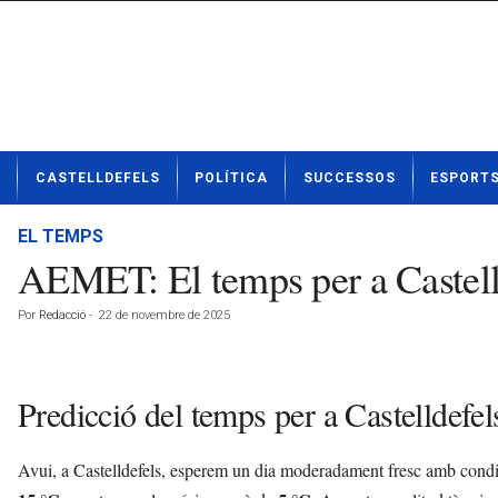
N
CASTELLDEFELS
POLÍTICA
SUCCESSOS
ESPORT
o
t
í
EL TEMPS
c
AEMET: El temps per a Castel
i
e
Por
Redacció
-
22 de novembre de 2025
s
d
e
C
Predicció del temps per a Castelldef
a
s
t
Avui, a Castelldefels, esperem un dia moderadament fresc amb condic
e