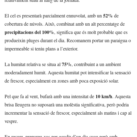
52%
El cel es presentarà parcialment ennuvolat, amb un
de
cobertura de núvols. Això, combinat amb un alt percentatge de
precipitacions del 100%
, significa que és molt probable que es
produeixin pluges durant el dia. Recomanem portar un paraigua o
impermeable si teniu plans a l’exterior.
75%
La humitat relativa se situa al
, contribuint a un ambient
moderadament humit. Aquesta humitat pot intensificar la sensació
de frescor, especialment en zones amb poca exposició solar.
10 km/h
Pel que fa al vent, bufarà amb una intensitat de
. Aquesta
brisa lleugera no suposarà una molèstia significativa, però podria
incrementar la sensació de frescor, especialment als matins i cap al
vespre.
En resum, prepareu-vos per gaudir d’un dia suau però amb