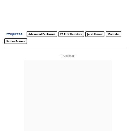
ETIQUETAS
Advanced Factories
ESTUN Robotics
Jordi Hereu
Michelin
Sonae Arauco
- Publicitat -