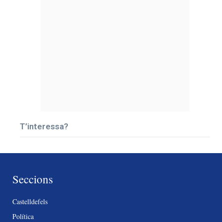
T’interessa?
Seccions
Castelldefels
Política