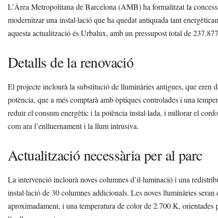
L’Àrea Metropolitana de Barcelona (AMB) ha formalitzat la concessió
modernitzar una instal·lació que ha quedat antiquada tant energèti
aquesta actualització és Urbalux, amb un pressupost total de 237.877
Detalls de la renovació
El projecte inclourà la substitució de lluminàries antigues, que eren
potència, que a més comptarà amb òptiques controlades i una temperat
reduir el consum energètic i la potència instal·lada, i millorar el confo
com ara l’enlluernament i la llum intrusiva.
Actualització necessària per al parc
La intervenció inclourà noves columnes d’il·luminació i una redistribu
instal·lació de 30 columnes addicionals. Les noves lluminàries seran
aproximadament, i una temperatura de color de 2.700 K, orientades pe