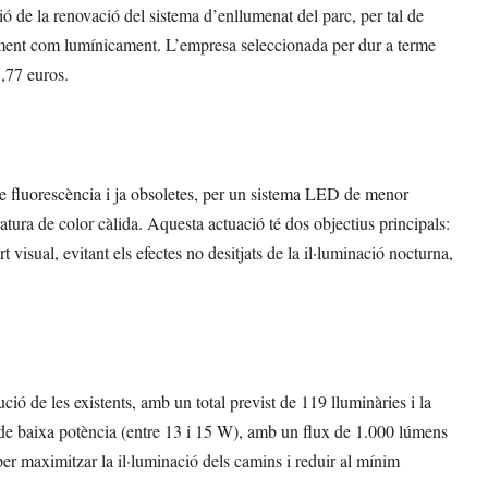
 de la renovació del sistema d’enllumenat del parc, per tal de
cament com lumínicament. L’empresa seleccionada per dur a terme
,77 euros.
 de fluorescència i ja obsoletes, per un sistema LED de menor
ura de color càlida. Aquesta actuació té dos objectius principals:
rt visual, evitant els efectes no desitjats de la il·luminació nocturna,
ció de les existents, amb un total previst de 119 lluminàries i la
 de baixa potència (entre 13 i 15 W), amb un flux de 1.000 lúmens
r maximitzar la il·luminació dels camins i reduir al mínim