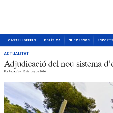
N
CASTELLDEFELS
POLÍTICA
SUCCESSOS
ESPORT
o
t
í
ACTUALITAT
c
Adjudicació del nou sistema d’e
i
e
Por
Redacció
-
12 de juny de 2026
s
d
e
C
a
s
t
e