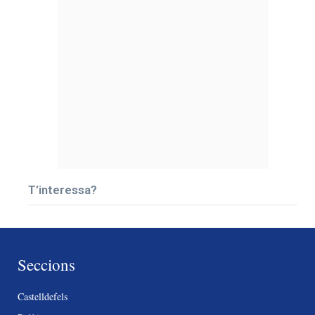
T’interessa?
Seccions
Castelldefels