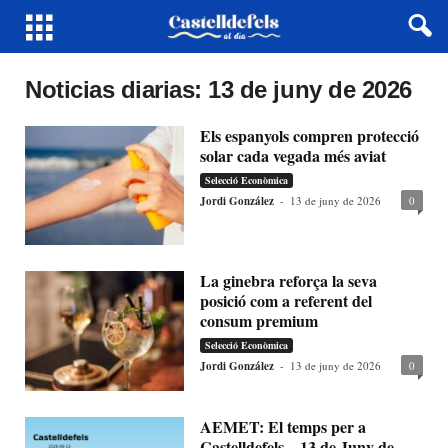
Noticias diarias: 13 de juny de 2026
Els espanyols compren protecció
solar cada vegada més aviat
Selecció Econòmica
Jordi González
-
13 de juny de 2026
0
La ginebra reforça la seva
posició com a referent del
consum premium
Selecció Econòmica
Jordi González
-
13 de juny de 2026
0
AEMET: El temps per a
Castelldefels – 13 de Juny de