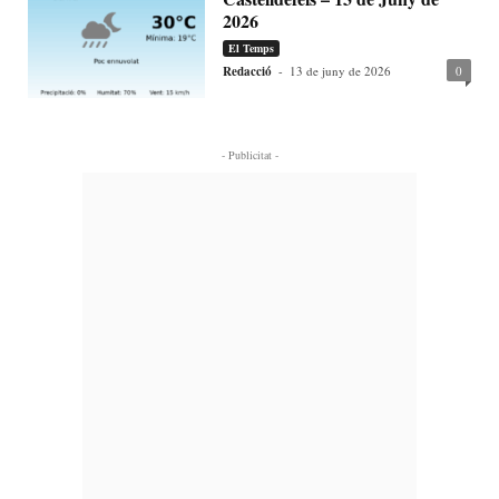
2026
El Temps
Redacció
-
13 de juny de 2026
0
- Publicitat -