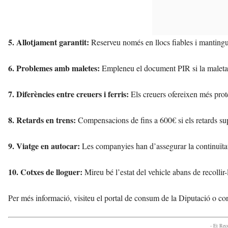
5. Allotjament garantit:
Reserveu només en llocs fiables i mantingue
6. Problemes amb maletes:
Empleneu el document PIR si la maleta
7. Diferències entre creuers i ferris:
Els creuers ofereixen més prote
8. Retards en trens:
Compensacions de fins a 600€ si els retards sup
9. Viatge en autocar:
Les companyies han d’assegurar la continuïtat
10. Cotxes de lloguer:
Mireu bé l’estat del vehicle abans de recollir-
Per més informació, visiteu el portal de consum de la Diputació o co
- Et Re