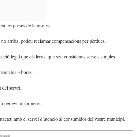
u les proves de la reserva.
 no arriba; podeu reclamar compensacions per pèrdues.
cció legal que els ferris, que són considerats serveis simples.
eren les 3 hores.
 del servei.
lo per evitar sorpreses.
ntacteu amb el servei d’atenció al consumidor del vostre municipi.
comanem -