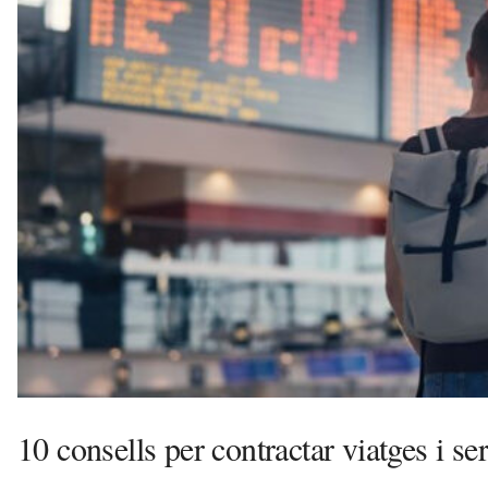
l
l
d
e
f
e
l
s
a
v
u
i
10 consells per contractar viatges i ser